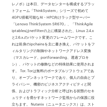
レノボ）は本日、データセンターを構成するプラッ
トフォーム「ThinkSystem」シリーズで初めて
4GPU搭載可能なAI・HPC向けラック型サーバー
「Lenovo ThinkSystem SR670」、「ThinkAgile
iptablesはnetfilterの上に構築された、Linux 2.4.x
と2.6.x.のパケット変更のフレームワークです。こ
れは前身のipchainsを主に書き換え、パケットをフ
ィルタリングの制御やネットワークアドレス変換
（マスカレード、portforwarding、透過プロキ
シ）、パケットの修飾などの特殊効果に使用されま
す。 Tor. Torは無料のポータブルソフトウェアであ
り、オープンネットワークであり、個人の自由とプ
ライバシー、機密のビジネスアクティビティと関
係、およびトラフィック分析と呼ばれる状態のセキ
ュリティを脅かすネットワーク監視からの保護に役
立ちます。 Nutanix（ニュータニックス）は、スト