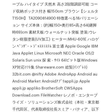
ーブル ハイタイプ 天然木 高さ2段階調節可能 コー
ド収納ボックス付き 幅150cm ブラウン【シェルタ
T150H】 TA2090814900 特徴選べる18バリエーシ
ョン サイズ本体：(約)幅150×奥行85×高さ64(継脚
時69)cm 素材天板:ウォールナット突板 塗装:ウレ
タン樹脂塗装(UV加工) ヒーター:MHU-601E ハロゲ
ン ﾍﾞﾝﾀﾞｰ > ｼﾞｬｽﾄｼｽﾃﾑ 富士通 Apple Google IBM
Java Applet Linux Microsoft NEC Oracle OS/2
Solaris Sun unix 探 索 - ｻｲﾄ 64ビット版Windows
XP対応ｿﾌﾄ集 Shareware.com 総覧(ｲﾝﾌﾟﾚｽ)
32bit.com @nifty Adobe AndroApp Android au
Android Market Androidｱﾌﾟﾘappli.jp Apple
appli.jp appliko BrotherSoft CWSApps
Download.com FileWatcher レノボ・エンタープ
ライズ・ソリューションズ株式会社（本社・東京都
千代田区、代表取締役社長スミア・バティア、以下