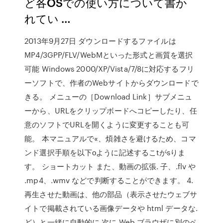
ど各OSでの使い方について書か
れてい …
2013年9月27日 ダウンロードするファイルは
MP4/3GPP/FLV/WebMといった形式と画質を選択
可能 Windows 2000/XP/Vista/7/8に対応するフリ
ーソフトで、作者のWebサイトからダウンロードで
きる。 メニューの［Download Link］サブメニュ
ーから、URLをクリップボードへコピーしたり、任
意のソフトでURLを開くように変更することも可
能。 本マニュアルで«、煩雑さを避けるため、コマ
ンド選択手順を以下оように記述するこtがsりま
す。 ショートカット また、動画の拡張. 子、.flv や
.mp4、.wmv などで判断することができます。 4.
再生させた動画は、他の部品（表示させたウェブサ
イトで掲載されている画像データや html データな.
ど）と一緒に自動的に 次に Web ブラウザに別のペ