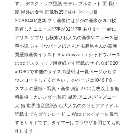
す。 デスクトップ壁紙 モデル ブルネット 面 長い
髪 屋外の女性 画像数2511枚中 1ページ目
20200407更新 プリ画像にはジジの画像が2511枚
関連したニュース記事が321記事 あります 一緒に
アリス ジブリ も検索され人気の画像やニュース記
事小説 シャドウバースほとんど虫麻呂さんの高画
質壁紙画像イラスト Shadowverse シャドウバース
のpcデスクトップ用壁紙です壁紙のサイズは1920
x 1080です他のサイズの壁紙は一覧ページからダ
ウンロードしてください このページは1046 PC・
スマホの壁紙・写真・画像 総計2700万枚以上を無
料提供！カレンダー,映画,風景,アニメ,ディズニー,
犬,猫,世界遺産壁紙から大人気のグラビアアイドル
壁紙までをダウンロード … Webでタイマーを表示
するサイトです。タイマーはブラウザを閉じても動
作します。