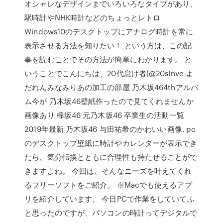
オシャレなデザインまでいろいろなタイプがあり、
駅時計やNHK時計などのちょっとレトロ
Windows10のデスクトップにアナログ時計を常に
表示させる方法を知りたい！ という方は、この記
事を読むことでその方法が簡単にわかります。 と
いうことでこんにちは、20代怠け者(@20sInve よ
だれんみなみりあの加工の部屋 乃木坂464thアルバ
ム今が 乃木坂46壁紙作ったので見てくれませんか
画像あり 欅坂46 元乃木坂46 卒業生の活動一覧
2019年最新 乃木坂46 与田祐希のかわいい画像. pc
のデスクトップ壁紙に時計やカレンダーが表示でき
たら、気分転換とともに合理性も持たせることがで
きますよね。 今回は、そんなニーズを叶えてくれ
るフリーソフトをご紹介。 ※Macでも使えるアプ
リを紹介しています。 今日PCで作業をしていてふ
と思ったのですが、パソコンの時計ってデジタルで