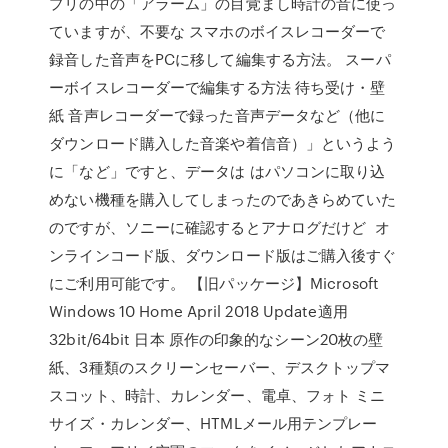
プリの中の「アラーム」の目覚まし時計の音に使っ
ていますが、不要な スマホのボイスレコーダーで
録音した音声をPCに移して編集する方法。 スーパ
ーボイスレコーダーで編集する方法 待ち受け・壁
紙 音声レコーダーで録った音声データなど（他に
ダウンロード購入した音楽や着信音）」というよう
に「など」ですと、データは はパソコンに取り込
めない機種を購入してしまったのであきらめていた
のですが、ソニーに確認するとアナログだけど オ
ンラインコード版、ダウンロード版はご購入後すぐ
にご利用可能です。 【旧パッケージ】Microsoft
Windows 10 Home April 2018 Update適用
32bit/64bit 日本 原作の印象的なシーン20枚の壁
紙、3種類のスクリーンセーバー、デスクトップマ
スコット、時計、カレンダー、電卓、フォト ミニ
サイズ・カレンダー、HTMLメール用テンプレー