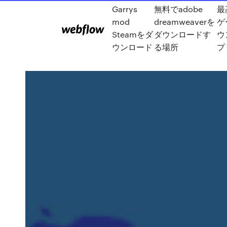
Garrys
無料でadobe
最
mod
dreamweaverを
ゲ
Steamをダ
ダウンロードす
ウ
ウンロード
る場所
プ