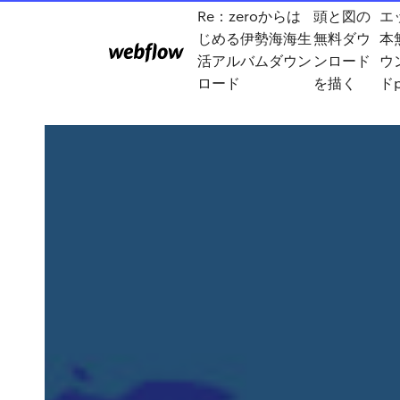
Re：zeroからは
頭と図の
エ
じめる伊勢海海生
無料ダウ
本
活アルバムダウン
ンロード
ウ
ロード
を描く
ドp