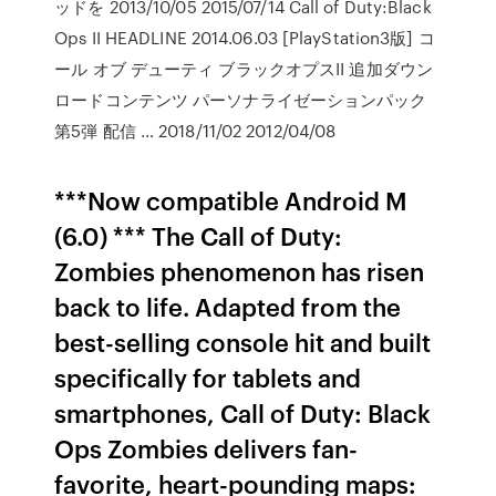
ッドを 2013/10/05 2015/07/14 Call of Duty:Black
Ops II HEADLINE 2014.06.03 [PlayStation3版] コ
ール オブ デューティ ブラックオプスII 追加ダウン
ロードコンテンツ パーソナライゼーションパック
第5弾 配信 … 2018/11/02 2012/04/08
***Now compatible Android M
(6.0) *** The Call of Duty:
Zombies phenomenon has risen
back to life. Adapted from the
best-selling console hit and built
specifically for tablets and
smartphones, Call of Duty: Black
Ops Zombies delivers fan-
favorite, heart-pounding maps: