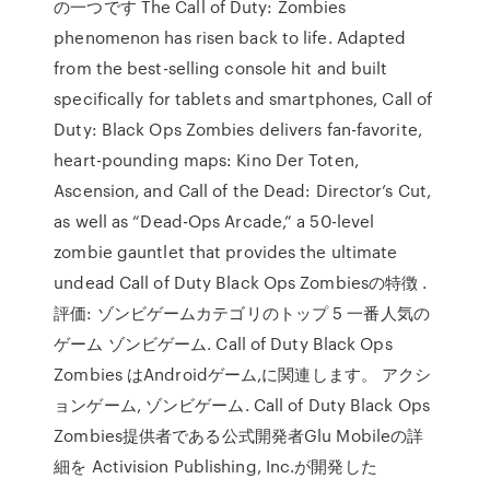
の一つです The Call of Duty: Zombies
phenomenon has risen back to life. Adapted
from the best-selling console hit and built
specifically for tablets and smartphones, Call of
Duty: Black Ops Zombies delivers fan-favorite,
heart-pounding maps: Kino Der Toten,
Ascension, and Call of the Dead: Director’s Cut,
as well as “Dead-Ops Arcade,” a 50-level
zombie gauntlet that provides the ultimate
undead Call of Duty Black Ops Zombiesの特徴 .
評価: ゾンビゲームカテゴリのトップ 5 一番人気の
ゲーム ゾンビゲーム. Call of Duty Black Ops
Zombies はAndroidゲーム,に関連します。 アクシ
ョンゲーム, ゾンビゲーム. Call of Duty Black Ops
Zombies提供者である公式開発者Glu Mobileの詳
細を Activision Publishing, Inc.が開発した