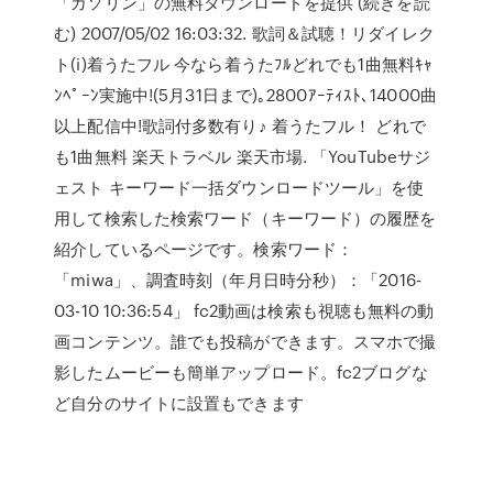
「ガソリン」の無料ダウンロードを提供 (続きを読
む) 2007/05/02 16:03:32. 歌詞＆試聴！リダイレク
ト(i)着うたフル 今なら着うたﾌﾙどれでも1曲無料ｷｬ
ﾝﾍﾟｰﾝ実施中!(5月31日まで)｡2800ｱｰﾃｨｽﾄ､14000曲
以上配信中!歌詞付多数有り♪ 着うたフル！ どれで
も1曲無料 楽天トラベル 楽天市場. 「YouTubeサジ
ェスト キーワード一括ダウンロードツール」を使
用して検索した検索ワード（キーワード）の履歴を
紹介しているページです。検索ワード：
「miwa」、調査時刻（年月日時分秒）：「2016-
03-10 10:36:54」 fc2動画は検索も視聴も無料の動
画コンテンツ。誰でも投稿ができます。スマホで撮
影したムービーも簡単アップロード。fc2ブログな
ど自分のサイトに設置もできます