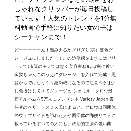
しゃれなクリッパーが毎日投稿し
ています！人気のトレンドを1分無
料動画で手軽に知りたい女の子は
シーチャンまで！
どーーーーーん！顔みえるかぎりぎり(笑）髪色グ
レージュにしましたー！この透明感を出すにはブリ
ーチで(市販のモノではなく美容室ね)ほぼ白に近い
金髪ちゃんこのうえにグレージュを入れて完成！黒
髪からではむりくり感満載になるので注意⚠今は少
し色抜けしてきてグレージュ シェリル・クロウ最
新アルバムを5万人にプレゼント Variety Japan 責
任者のヘザー・スミス氏によると、クロウは同団体
のウェブサイトを訪れた人や同団体の郵便リストに
載っているすべての人にも、政治的主張の強い曲