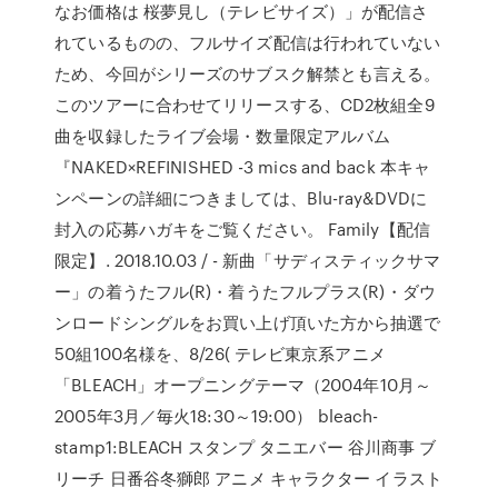
なお価格は 桜夢見し（テレビサイズ）」が配信さ
れているものの、フルサイズ配信は行われていない
ため、今回がシリーズのサブスク解禁とも言える。
このツアーに合わせてリリースする、CD2枚組全9
曲を収録したライブ会場・数量限定アルバム
『NAKED×REFINISHED -3 mics and back 本キャ
ンペーンの詳細につきましては、Blu-ray&DVDに
封入の応募ハガキをご覧ください。 Family【配信
限定】. 2018.10.03 / - 新曲「サディスティックサマ
ー」の着うたフル(R)・着うたフルプラス(R)・ダウ
ンロードシングルをお買い上げ頂いた方から抽選で
50組100名様を、8/26( テレビ東京系アニメ
「BLEACH」オープニングテーマ（2004年10月～
2005年3月／毎火18:30～19:00） bleach-
stamp1:BLEACH スタンプ タニエバー 谷川商事 ブ
リーチ 日番谷冬獅郎 アニメ キャラクター イラスト