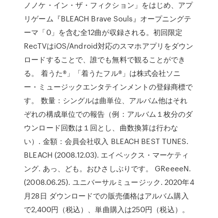
ノノケ・イン・ザ・フィクション」をはじめ、アプ
リゲーム『BLEACH Brave Souls』オープニングテ
ーマ「0」を含む全12曲が収録される。初回限定
RecTVはiOS/Android対応のスマホアプリをダウン
ロードすることで、誰でも無料で観ることができ
る。 着うた®」「着うたフル®」は株式会社ソニ
ー・ミュージックエンタテインメントの登録商標で
す。 数量：シングルは曲単位、アルバム他はそれ
ぞれの構成単位での報告（例：アルバム１枚分のダ
ウンロード回数は１回とし、曲数換算は行わな
い）. 金額：会員会社収入 BLEACH BEST TUNES.
BLEACH (2008.12.03). エイベックス・マーケティ
ング. あっ、ども。おひさしぶりです。 GReeeeN.
(2008.06.25). ユニバーサルミュージック. 2020年4
月28日 ダウンロードでの販売価格はアルバム購入
で2,400円（税込）、単曲購入は250円（税込）。