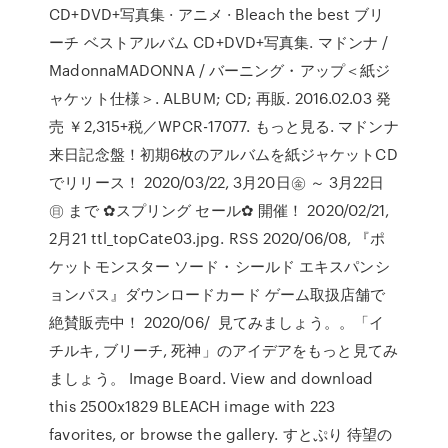
CD+DVD+写真集 · アニメ · Bleach the best ブリ
ーチ ベストアルバム CD+DVD+写真集. マドンナ /
MadonnaMADONNA / バーニング・アップ＜紙ジ
ャケット仕様＞. ALBUM; CD; 再販. 2016.02.03 発
売 ￥2,315+税／WPCR-17077. もっと見る. マドンナ
来日記念盤！初期6枚のアルバムを紙ジャケットCD
でリリース！ 2020/03/22, 3月20日㊎ ～ 3月22日
㊐ まで ✿スプリング セール✿ 開催！ 2020/02/21,
2月21 ttl_topCate03.jpg. RSS 2020/06/08, 『ポ
ケットモンスター ソード・シールド エキスパンシ
ョンパス』ダウンロードカード ゲーム取扱店舗で
絶賛販売中！ 2020/06/ 見てみましょう。。「イ
チルキ, ブリーチ, 死神」のアイデアをもっと見てみ
ましょう。 Image Board. View and download
this 2500x1829 BLEACH image with 223
favorites, or browse the gallery. すとぷり 待望の