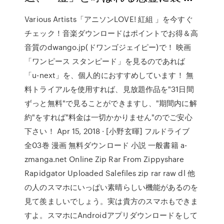
Various Artists「アニソンLOVE! 紅組 」を今すぐ
チェック！音楽ダウンロードはポイントでお得＆高
音質のdwango.jp(ドワンゴジェイピー)で！ 映画
「ワンピース スタンピード」を見るのであれば
「u-next」を、個人的におすすめしています！ 無
料トライアルを使用すれば、見放題作品を"31日間
ずっと無料"で見ることができますし、"期間内に解
約"をすれば"料金は一切かかりません"のでご安心
下さい！ Apr 15, 2018 · [小野玄暉] フルドライブ
全03巻 漫画 無料ダウンロード 小説 一般書籍 a-
zmanga.net Online Zip Rar From Zippyshare
Rapidgator Uploaded Salefiles zip rar raw dl 他
の人のスマホにいっぱい素晴らしい機能があるのを
見て羨ましいでしょう。実は貴方のスマホもできま
すよ。スマホにAndroidアプリダウンロードをして