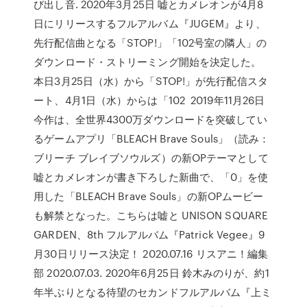
び出し音. 2020年3月25日 嘘とカメレオンが4月8
日にリリースするフルアルバム『JUGEM』より、
先行配信曲となる「STOP!」「102号室の隣人」の
ダウンロード・ストリーミング開始を決定した。
本日3月25日（水）から「STOP!」が先行配信スタ
ート、4月1日（水）からは「102 2019年11月26日
今作は、全世界4300万ダウンロードを突破してい
るゲームアプリ「BLEACH Brave Souls」（読み：
ブリーチ ブレイブソウルズ）の新OPテーマとして
嘘とカメレオンが書き下ろした新曲で、「0」を使
用した「BLEACH Brave Souls」の新OPムービー
も解禁となった。こちらは嘘と UNISON SQUARE
GARDEN、8th フルアルバム『Patrick Vegee』9
月30日リリース決定！ 2020.07.16 リスアニ！編集
部 2020.07.03. 2020年6月25日 鈴木みのりが、約1
年半ぶりとなる待望のセカンドフルアルバム『上ミ