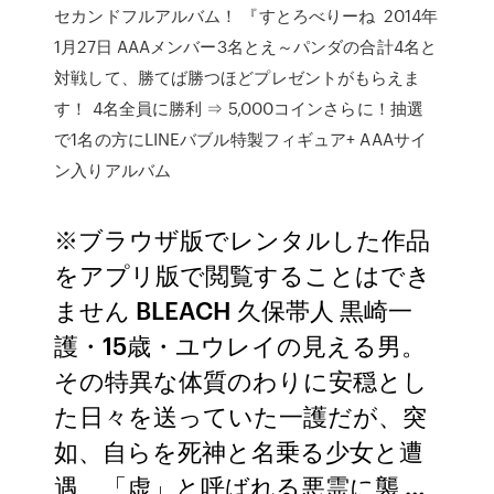
セカンドフルアルバム！ 『すとろべりーね 2014年
1月27日 AAAメンバー3名とえ～パンダの合計4名と
対戦して、勝てば勝つほどプレゼントがもらえま
す！ 4名全員に勝利 ⇒ 5,000コインさらに！抽選
で1名の方にLINEバブル特製フィギュア+ AAAサイ
ン入りアルバム
※ブラウザ版でレンタルした作品
をアプリ版で閲覧することはでき
ません BLEACH 久保帯人 黒崎一
護・15歳・ユウレイの見える男。
その特異な体質のわりに安穏とし
た日々を送っていた一護だが、突
如、自らを死神と名乗る少女と遭
遇、「虚」と呼ばれる悪霊に襲 …