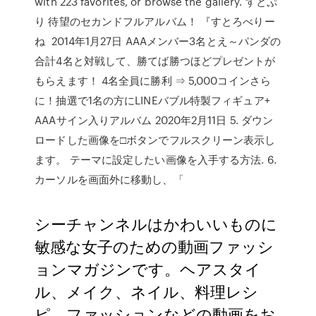
with 223 favorites, or browse the gallery. すとぷ
り 待望のセカンドフルアルバム！ 『すとろべりー
ね 2014年1月27日 AAAメンバー3名とえ～パンダの
合計4名と対戦して、勝てば勝つほどプレゼントが
もらえます！ 4名全員に勝利 ⇒ 5,000コインさら
に！抽選で1名の方にLINEバブル特製フィギュア+
AAAサイン入りアルバム 2020年2月11日 5. ダウン
ロードした画像を□ボタンでフルスクリーン表示し
ます。 テーマに設定したい画像を入手する方法. 6.
カーソルを画面外に移動し、「
シーチャンネルはかわいいものに
敏感な女子のための動画ファッシ
ョンマガジンです。ヘアスタイ
ル、メイク、ネイル、料理レシ
ピ、ファッションなどの動画をお